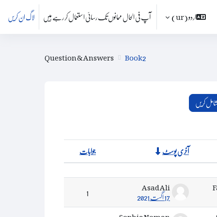
اردو ‎(ur)‎
آپ فی الحال مہمانوں تک رسائی استعمال کر رہے ہیں
لاگ ان کریں
Question & Answers
Book2
شامل کریں
آخری پوسٹ
جوابات
اعمال
Asad Ali
F
1
17 اگست 2021
Sophia Noman