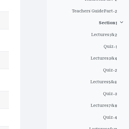
Teachers' Guide Part-2
Section 1
سمیٹیں
Lectures 1 & 2
Quiz-1
Lectures 3 & 4
Quiz-2
Lectures 5 & 6
Quiz-3
Lectures 7 & 8
Quiz-4
Lectures 9 & 10